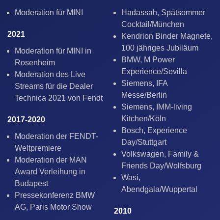
Moderation für MINI
Hadassah, Spätsommer
Cocktail/München
2021
Kendrion Binder Magnete,
100 jähriges Jubiläum
Moderation für MINI in
BMW, M Power
Rosenheim
Experience/Sevilla
Moderation des Live
Siemens, IFA
Streams für die Dealer
Messe/Berlin
Technica 2021 von Fendt
Siemens, IMM-living
Kitchen/Köln
2017-2020
Bosch, Experience
Moderation der FENDT-
Day/Stuttgart
Weltpremiere
Volkswagen, Family &
Moderation der MAN
Friends Day/Wolfsburg
Award Verleihung in
Wasi,
Budapest
Abendgala/Wuppertal
Pressekonferenz BMW
AG, Paris Motor Show
2010